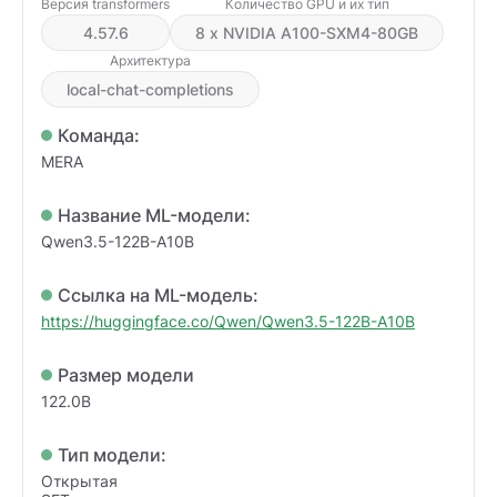
Версия transformers
Количество GPU и их тип
4.57.6
8 x NVIDIA A100-SXM4-80GB
Архитектура
local-chat-completions
Команда:
MERA
Название ML-модели:
Qwen3.5-122B-A10B
Ссылка на ML-модель:
https://huggingface.co/Qwen/Qwen3.5-122B-A10B
Размер модели
122.0B
Тип модели:
Открытая