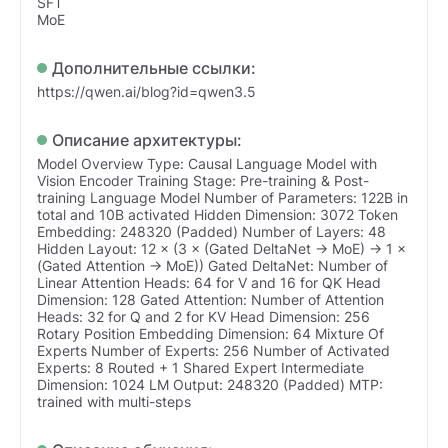
SFT
MoE
Дополнительные ссылки:
https://qwen.ai/blog?id=qwen3.5
Описание архитектуры:
Model Overview Type: Causal Language Model with
Vision Encoder Training Stage: Pre-training & Post-
training Language Model Number of Parameters: 122B in
total and 10B activated Hidden Dimension: 3072 Token
Embedding: 248320 (Padded) Number of Layers: 48
Hidden Layout: 12 × (3 × (Gated DeltaNet → MoE) → 1 ×
(Gated Attention → MoE)) Gated DeltaNet: Number of
Linear Attention Heads: 64 for V and 16 for QK Head
Dimension: 128 Gated Attention: Number of Attention
Heads: 32 for Q and 2 for KV Head Dimension: 256
Rotary Position Embedding Dimension: 64 Mixture Of
Experts Number of Experts: 256 Number of Activated
Experts: 8 Routed + 1 Shared Expert Intermediate
Dimension: 1024 LM Output: 248320 (Padded) MTP:
trained with multi-steps