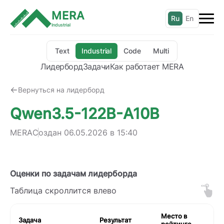
MERA
Ru
En
Industrial
Text
Industrial
Code
Multi
Лидерборд
Задачи
Как работает MERA
Вернуться на лидерборд
Qwen3.5-122B-A10B
MERA
Создан
06.05.2026 в 15:40
Оценки по задачам лидерборда
Таблица скроллится влево
Место в
Задача
Результат