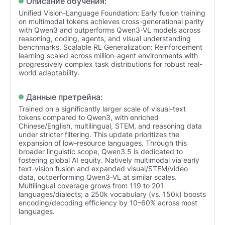
Описание обучения:
Unified Vision-Language Foundation: Early fusion training
on multimodal tokens achieves cross-generational parity
with Qwen3 and outperforms Qwen3-VL models across
reasoning, coding, agents, and visual understanding
benchmarks. Scalable RL Generalization: Reinforcement
learning scaled across million-agent environments with
progressively complex task distributions for robust real-
world adaptability.
Данные претрейна:
Trained on a significantly larger scale of visual-text
tokens compared to Qwen3, with enriched
Chinese/English, multilingual, STEM, and reasoning data
under stricter filtering. This update prioritizes the
expansion of low-resource languages. Through this
broader linguistic scope, Qwen3.5 is dedicated to
fostering global AI equity. Natively multimodal via early
text-vision fusion and expanded visual/STEM/video
data, outperforming Qwen3-VL at similar scales.
Multilingual coverage grows from 119 to 201
languages/dialects; a 250k vocabulary (vs. 150k) boosts
encoding/decoding efficiency by 10–60% across most
languages.