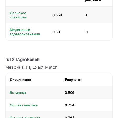
рейтинге
Сельское
0.669
3
хозяйство
Медицина и
0.801
11
здравоохранение
ruTXTAgroBench
Метрика: F1, Exact Match
Дисциплина
Результат
Ботаника
0.806
Общая генетика
0.754
Основы селекции
0.764