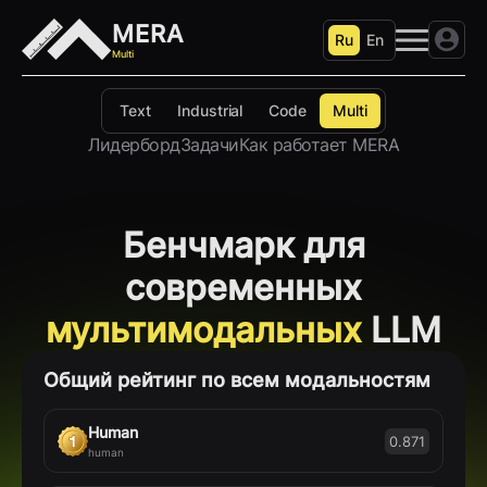
MERA
Ru
En
Multi
Text
Industrial
Code
Multi
Лидерборд
Задачи
Как работает MERA
Бенчмарк для
современных
мультимодальных
LLM
Общий рейтинг по всем модальностям
Human
0.871
human