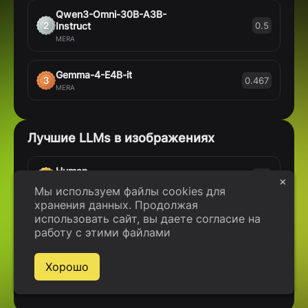
Qwen3-Omni-30B-A3B-
Instruct
0.5
MERA
Gemma-4-E4B-it
0.467
MERA
Лучшие LLMs в изображениях
Human
0.8
human
Мы используем файлы cookies для
хранения данных. Продолжая
использовать сайт, вы даете согласие на
Qwen3.6-27B
0.65
работу с этими файлами
MERA
Хорошо
Qwen3.5-27B
0.648
MERA