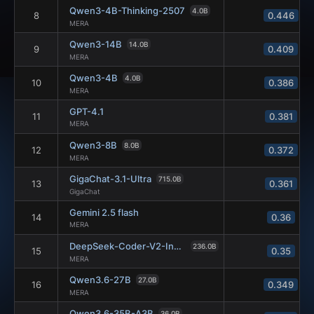
Qwen3-4B-Thinking-2507
4.0B
8
0.446
MERA
Qwen3-14B
14.0B
9
0.409
MERA
Qwen3-4B
4.0B
10
0.386
MERA
GPT-4.1
11
0.381
MERA
Qwen3-8B
8.0B
12
0.372
MERA
GigaChat-3.1-Ultra
715.0B
13
0.361
GigaChat
Gemini 2.5 flash
14
0.36
MERA
DeepSeek-Coder-V2-Instruct-0724
236.0B
15
0.35
MERA
Qwen3.6-27B
27.0B
16
0.349
MERA
Qwen3.6-35B-A3B
36.0B