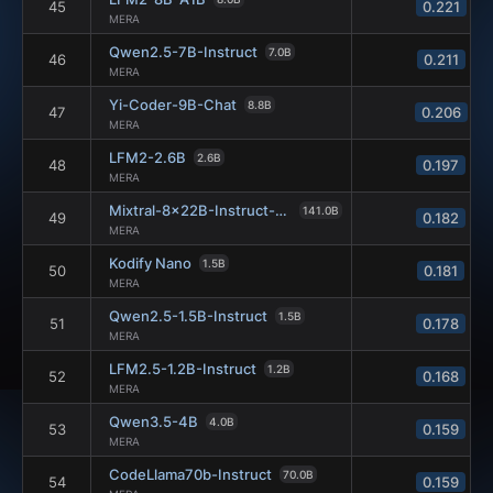
45
0.221
MERA
Qwen2.5-7B-Instruct
7.0B
46
0.211
MERA
Yi-Coder-9B-Chat
8.8B
47
0.206
MERA
LFM2-2.6B
2.6B
48
0.197
MERA
Mixtral-8x22B-Instruct-v0.1
141.0B
49
0.182
MERA
Kodify Nano
1.5B
50
0.181
MERA
Qwen2.5-1.5B-Instruct
1.5B
51
0.178
MERA
LFM2.5-1.2B-Instruct
1.2B
52
0.168
MERA
Qwen3.5-4B
4.0B
53
0.159
MERA
CodeLlama70b-Instruct
70.0B
54
0.159