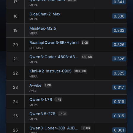
17
0.341
MERA
GigaChat-2-Max
18
0.338
MERA
MiniMax-M2.5
19
0.332
MERA
RuadaptQwen3-8B-Hybrid
8.0B
20
0.326
RCC MSU
Qwen3-Coder-480B-A35B-Instruct
480.0B
21
0.326
MERA
Kimi-K2-Instruct-0905
1000.0B
22
0.325
MERA
A-vibe
8.0B
23
0.317
Avito
Qwen3-1.7B
1.7B
24
0.316
MERA
Qwen3.5-27B
27.0B
25
0.315
MERA
Qwen3-Coder-30B-A3B-Instruct
30.0B
26
0.301