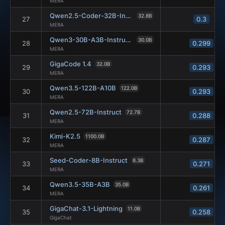
MERA
Qwen2.5-Coder-32B-Instruct
32.8B
27
0.3
MERA
Qwen3-30B-A3B-Instruct-2507
30.0B
28
0.299
MERA
GigaCode 1.4
32.0B
29
0.293
MERA
Qwen3.5-122B-A10B
122.0B
30
0.293
MERA
Qwen2.5-72B-Instruct
72.7B
31
0.288
MERA
Kimi-K2.5
1100.0B
32
0.287
MERA
Seed-Coder-8B-Instruct
8.3B
33
0.271
MERA
Qwen3.5-35B-A3B
35.0B
34
0.261
MERA
GigaChat-3.1-Lightning
11.0B
35
0.258
GigaChat