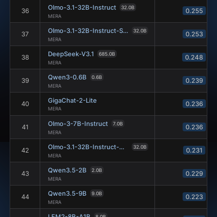
Olmo-3.1-32B-Instruct
32.0B
36
0.255
MERA
Olmo-3.1-32B-Instruct-SFT
32.0B
37
0.253
MERA
DeepSeek-V3.1
685.0B
38
0.248
MERA
Qwen3-0.6B
0.6B
39
0.239
MERA
GigaChat-2-Lite
40
0.236
MERA
Olmo-3-7B-Instruct
7.0B
41
0.236
MERA
Olmo-3.1-32B-Instruct-DPO
32.0B
42
0.231
MERA
Qwen3.5-2B
2.0B
43
0.229
MERA
Qwen3.5-9B
9.0B
44
0.223
MERA
LFM2-8B-A1B
8.0B