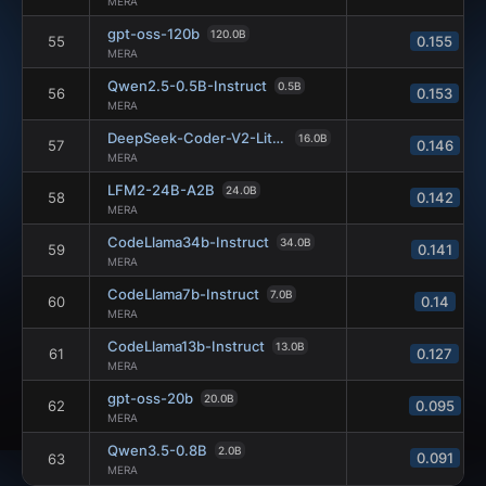
MERA
gpt-oss-120b
120.0B
55
0.155
MERA
Qwen2.5-0.5B-Instruct
0.5B
56
0.153
MERA
DeepSeek-Coder-V2-Lite-Instruct
16.0B
57
0.146
MERA
LFM2-24B-A2B
24.0B
58
0.142
MERA
CodeLlama34b-Instruct
34.0B
59
0.141
MERA
CodeLlama7b-Instruct
7.0B
60
0.14
MERA
CodeLlama13b-Instruct
13.0B
61
0.127
MERA
gpt-oss-20b
20.0B
62
0.095
MERA
Qwen3.5-0.8B
2.0B
0.091
63
MERA