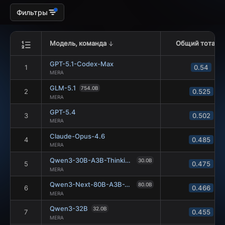
Фильтры
Модель, команда
Общий тотал
GPT-5.1-Codex-Max
1
0.54
MERA
GLM-5.1
754.0B
2
0.525
MERA
GPT-5.4
3
0.502
MERA
Claude-Opus-4.6
4
0.485
MERA
Qwen3-30B-A3B-Thinking-2507
30.0B
5
0.475
MERA
Qwen3-Next-80B-A3B-Thinking
80.0B
6
0.466
MERA
Qwen3-32B
32.0B
7
0.455
MERA