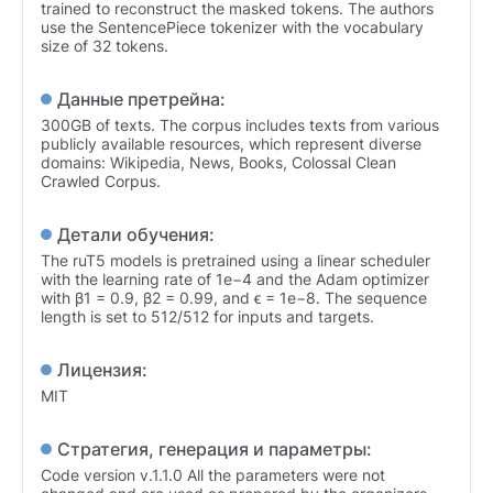
trained to reconstruct the masked tokens. The authors
use the SentencePiece tokenizer with the vocabulary
size of 32 tokens.
Данные претрейна:
300GB of texts. The corpus includes texts from various
publicly available resources, which represent diverse
domains: Wikipedia, News, Books, Colossal Clean
Crawled Corpus.
Детали обучения:
The ruT5 models is pretrained using a linear scheduler
with the learning rate of 1e−4 and the Adam optimizer
with β1 = 0.9, β2 = 0.99, and ϵ = 1e−8. The sequence
length is set to 512/512 for inputs and targets.
Лицензия:
MIT
Стратегия, генерация и параметры:
Code version v.1.1.0 All the parameters were not