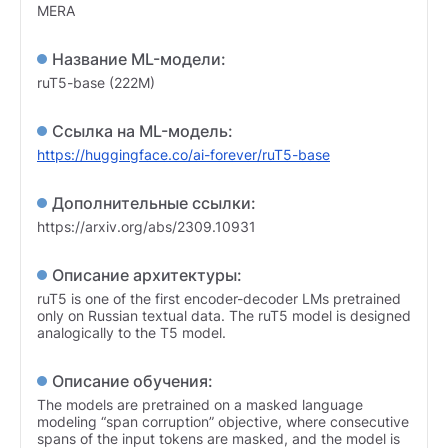
MERA
Название ML-модели:
ruT5-base (222M)
Ссылка на ML-модель:
https://huggingface.co/ai-forever/ruT5-base
Дополнительные ссылки:
https://arxiv.org/abs/2309.10931
Описание архитектуры:
ruT5 is one of the first encoder-decoder LMs pretrained
only on Russian textual data. The ruT5 model is designed
analogically to the T5 model.
Описание обучения:
The models are pretrained on a masked language
modeling “span corruption” objective, where consecutive
spans of the input tokens are masked, and the model is