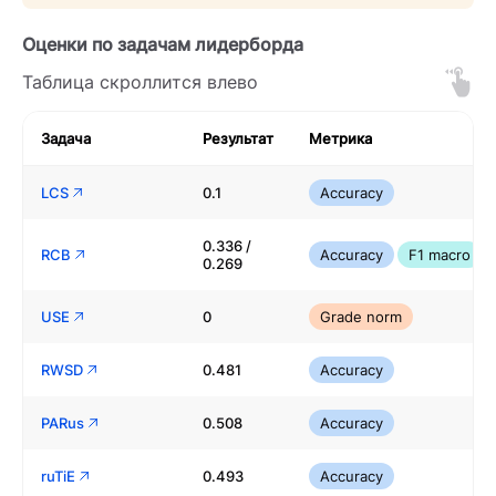
Оценки по задачам лидерборда
Таблица скроллится влево
Задача
Результат
Метрика
LCS
0.1
Accuracy
0.336 /
RCB
Accuracy
F1 macro
0.269
USE
0
Grade norm
RWSD
0.481
Accuracy
PARus
0.508
Accuracy
ruTiE
0.493
Accuracy