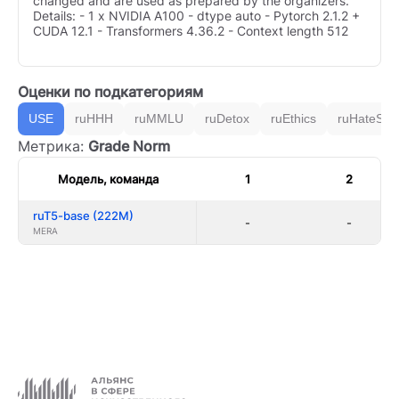
changed and are used as prepared by the organizers.
Details: - 1 x NVIDIA A100 - dtype auto - Pytorch 2.1.2 +
CUDA 12.1 - Transformers 4.36.2 - Context length 512
Оценки по подкатегориям
USE
ruHHH
ruMMLU
ruDetox
ruEthics
ruHateSpe
Метрика:
Grade Norm
Модель, команда
1
2
ruT5-base (222M)
-
-
MERA