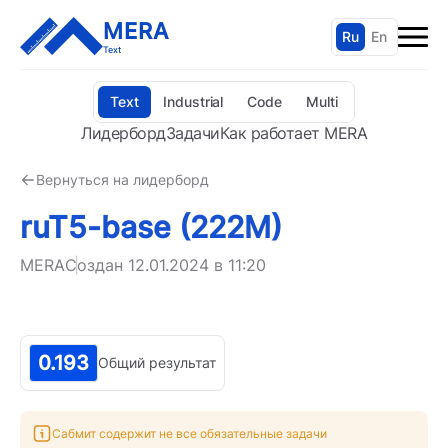
MERA
Ru
En
Text
Text
Industrial
Code
Multi
Лидерборд
Задачи
Как работает MERA
Вернуться на лидерборд
ruT5-base (222M)
MERA
Создан
12.01.2024 в 11:20
0.193
Общий результат
Сабмит содержит не все обязательные задачи