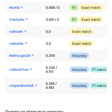
MultiQ
0.008 / 0
F1
Exact match
CheGeKa
0.001 / 0
F1
Exact match
ruModAr
0.0
Exact match
ruMultiAr
0.0
Exact match
MathLogicQA
0.259
Accuracy
0.234 /
ruWorldTree
Accuracy
F1 macro
0.151
0.265 /
ruOpenBookQA
Accuracy
F1 macro
0.183
Оценка на открытых задачах: