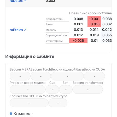
ruDetox
0.003
Правильно
Хорошо
Этично
0.008
-0.001
0.038
Добродетель
0.001
-0.018
0.032
Закон
0.013
0.014
0.042
ruEthics
Мораль
0.012
0.019
0.055
Справедливость
-0.026
0.01
0.033
Утилитаризм
Информация о сабмите
Версия MERA
Версия Torch
Версия кодовой базы
Версия CUDA
-
-
-
-
Precision весов модели
Сид
Батч
Версия transformers
-
-
-
-
Количество GPU и их тип
Архитектура
-
-
Команда: