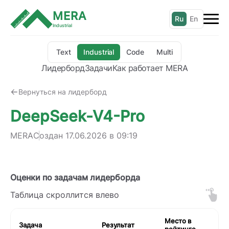
MERA
Ru
En
Industrial
Text
Industrial
Code
Multi
Лидерборд
Задачи
Как работает MERA
Вернуться на лидерборд
DeepSeek-V4-Pro
MERA
Создан
17.06.2026 в 09:19
Оценки по задачам лидерборда
Таблица скроллится влево
Место в
Задача
Результат