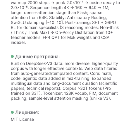
warmup 2000 steps → peak 2.0×10⁻⁴ → cosine decay to
2.0×10⁻⁵. Sequence length 4K → 16K → 64K → 1M;
longer dense-attention stage than Flash; sparse
attention from 64K. Stability: Anticipatory Routing,
SwiGLU clamping [−10, 10]. Post-training: SFT + GRPO
RL for domain specialists (3 reasoning modes: Non-think
/ Think / Think Max) → On-Policy Distillation from 10+
teacher models. FP4 QAT for MoE weights and CSA
indexer.
Данные претрейна:
Built on DeepSeek-V3 data: more diverse, higher-quality
corpus with longer effective contexts. Web data filtered
from auto-generated/templated content. Core: math,
code; agentic data added in mid-training. Expanded
multilingual data and long-document curation (scientific
papers, technical reports). Corpus >32T tokens (Pro
trained on 33T). Tokenizer: 128K vocab, FIM, document
packing; sample-level attention masking (unlike V3).
Лицензия:
MIT License