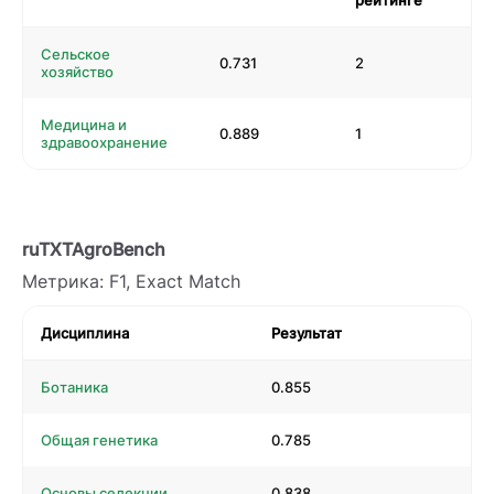
рейтинге
Сельское
0.731
2
хозяйство
Медицина и
0.889
1
здравоохранение
ruTXTAgroBench
Метрика: F1, Exact Match
Дисциплина
Результат
Ботаника
0.855
Общая генетика
0.785
Основы селекции
0.838