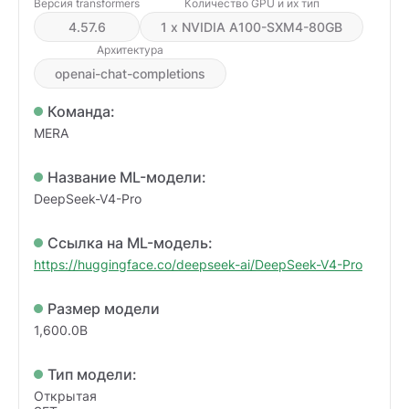
Версия transformers
Количество GPU и их тип
4.57.6
1 x NVIDIA A100-SXM4-80GB
Архитектура
openai-chat-completions
Команда:
MERA
Название ML-модели:
DeepSeek-V4-Pro
Ссылка на ML-модель:
https://huggingface.co/deepseek-ai/DeepSeek-V4-Pro
Размер модели
1,600.0B
Тип модели:
Открытая