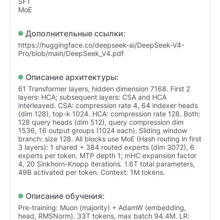
SFT
MoE
Дополнительные ссылки:
https://huggingface.co/deepseek-ai/DeepSeek-V4-
Pro/blob/main/DeepSeek_V4.pdf
Описание архитектуры:
61 Transformer layers, hidden dimension 7168. First 2
layers: HCA; subsequent layers: CSA and HCA
interleaved. CSA: compression rate 4, 64 indexer heads
(dim 128), top-k 1024. HCA: compression rate 128. Both:
128 query heads (dim 512), query compression dim
1536, 16 output groups (1024 each). Sliding window
branch: size 128. All blocks use MoE (Hash routing in first
3 layers): 1 shared + 384 routed experts (dim 3072), 6
experts per token. MTP depth 1; mHC expansion factor
4, 20 Sinkhorn-Knopp iterations. 1.6T total parameters,
49B activated per token. Context: 1M tokens.
Описание обучения:
Pre-training: Muon (majority) + AdamW (embedding,
head, RMSNorm). 33T tokens, max batch 94.4M. LR: